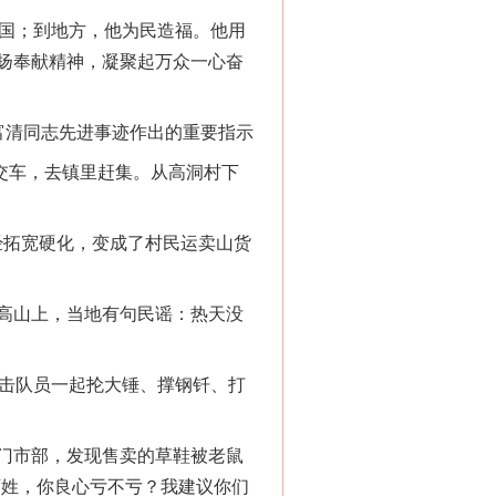
国；到地方，他为民造福。他用
扬奉献精神，凝聚起万众一心奋
富清同志先进事迹作出的重要指示
交车，去镇里赶集。从高洞村下
经拓宽硬化，变成了村民运卖山货
高山上，当地有句民谣：热天没
击队员一起抡大锤、撑钢钎、打
门市部，发现售卖的草鞋被老鼠
百姓，你良心亏不亏？我建议你们