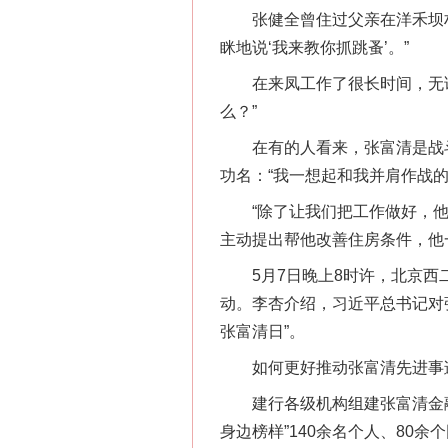
张健全曾住过父亲在洋禾坝村
眯地说‘我来教你抓跳蚤’。”
在来凤工作了很长时间，无论
么？”
在有的人看来，张富清是战斗
功名：“我一想起和我并肩作战
“除了让我们把工作做好，他从
主动提出帮他改善住房条件，他
5月7日晚上8时许，北京西二
动。李杏介绍，习近平总书记对
张富清日”。
如何更好推动张富清先进事迹从
网上购药对药下症？
建行各级机构组建张富清金融服
身边榜样”140余名个人、8