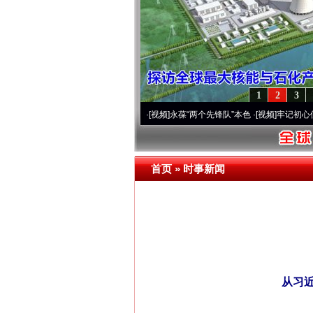
1
2
3
20周年 深刻改变雪域高原..
·[视频]
永葆“两个先锋队”本色
·[视频]
牢记初心使命 奋进
首页
»
时事新闻
从习近