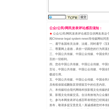
“刷贴”乱象丛生
公众/公民/网民发表评论感言须知：
★
公众/公民/网民发表评论感言仅供网友表达个人看法
闻Chinese legal system new
一、遵守各国有关法律、法规，同时遵守《
互
二、尊重网上道德，承担一切因您的行为而直
三、中国公共传媒、中国公众传媒、中国全民传媒China 
言的一切权利。
四、您在中国公共传媒、中国公众传媒、中国全民传媒Chin
言论，中国公共传媒、中国公众传媒、中国全民传媒China
载或引用。
五、中国公共传媒、中国公众传媒、中国全民传媒China 
员有权保留或删除其管辖留言中的任意内容。
揭批美国五大"原罪"
六、本传媒结合现代网络科技影视文化传媒的新
策、影视文化传媒交流。合法有效地为公众服
七、参与本网发表评论感言即表明您已经阅读并
发布，敬请多提宝贵意见！真诚感谢您对本传