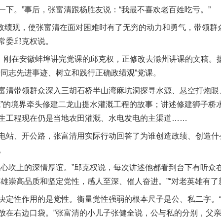
一下。”事后，张富清跟杨胜友说：“我最不喜欢老百姓吃亏。”
政绩观，使张富清在面对困难时有了无穷的动力和勇气，带领群
常委邱克权说。
刚在安徽蚌埠讲完党课的邱克权，正修改去滁州讲课的文稿。据
清同志先进事迹、树立和践行正确政绩观”党课。
清带领群众深入三胡石桥半山湾麻坑洞探寻水源、悬空打炮眼
我”的境界牵头修建二龙山提水灌溉工程的故事；讲述修建狮子桥
生工程现在仍是当地农田灌溉、水电发电的主渠道……
站、开公路，张富清用实际行动回答了为谁创造政绩、创造什
。
坎上的深情厚谊。”邱克权说，每次讲述他都看到台下有听众
英雄崇高品质和坚定党性，感人至深、催人奋进。”“对老英雄有了
定性作用的是党性。衡量党性强弱的根本尺子是公、私二字。“
放在右边口袋。”张富清的小儿子张健全说，公与私的分别，父