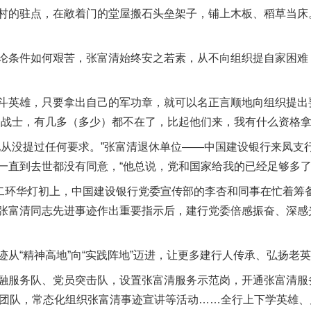
的驻点，在敞着门的堂屋搬石头垒架子，铺上木板、稻草当床。
条件如何艰苦，张富清始终安之若素，从不向组织提自家困难：
英雄，只要拿出自己的军功章，就可以名正言顺地向组织提出
的战士，有几多（多少）都不在了，比起他们来，我有什么资格拿
没提过任何要求。”张富清退休单位——中国建设银行来凤支
一直到去世都没有同意，“他总说，党和国家给我的已经足够多了
环华灯初上，中国建设银行党委宣传部的李杏和同事在忙着筹备
张富清同志先进事迹作出重要指示后，建行党委倍感振奋、深感光
“精神高地”向“实践阵地”迈进，让更多建行人传承、弘扬老
茶叶“炒上天”
务队、党员突击队，设置张富清服务示范岗，开通张富清服务热
0余个团队，常态化组织张富清事迹宣讲等活动……全行上下学英雄