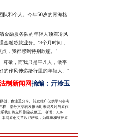
团队和个人。今年50岁的青海格
清金融服务队的年轻人顶着冷风
金融贷款业务。“3个月时间，
点点，我都感到特别欣慰。”
法官巧妙执行解纠纷
、尊敬，而我只是平凡人，做平
好的作风传递给行里的年轻人。”
法制新闻网
摘编
：
亓淦玉
重原创，也注重分享。转发推广仅供学习参考
产权，部分文章转发推送时未能及时与原作
联系我们将立即删除或更正。电话：010-
2 1号。本网原创文章欢迎转载，为尊重和维护原