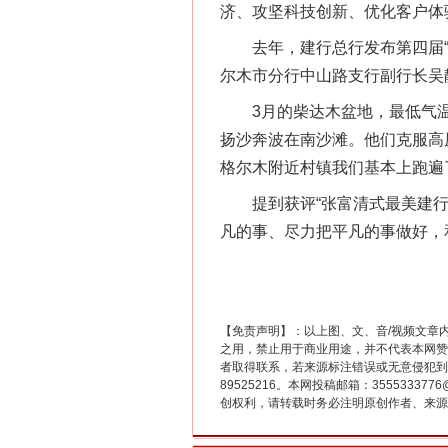
济、攻坚科技创新、优化客户体
去年，建行总行发布第四届“张
尔木市分行中山路支行副行长吴
3月的柴达木盆地，最低气温
扬沙奔波在南沙滩。他们克服高
格尔木附近村镇我们基本上跑遍
这是一记警钟！
提到获评“张富清式最美建行人
凡的事、尽力把平凡的事做好，
【免责声明】：以上图、文、音/视频文章
之用，禁止用于商业用途，并不代表本网赞
者取得联系，若来源标注错误或无意侵犯到您的
89525216。本网投稿邮箱：355533
创权利，请转载时务必注明原创作者、来源：