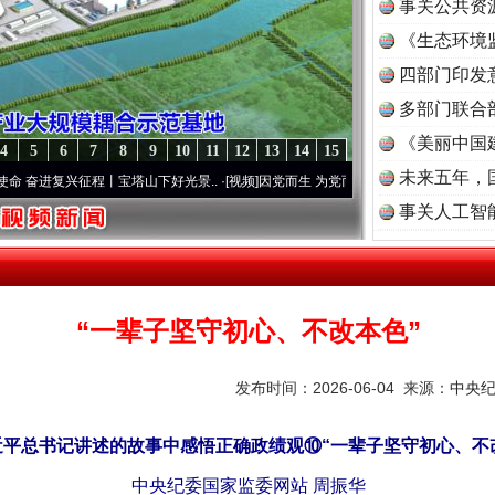
事关公共资
《生态环境
读
四部门印发
多部门联合
《美丽中国
4
5
6
7
8
9
10
11
12
13
14
15
未来五年，
复兴征程丨宝塔山下好光景..
·[视频]
因党而生 为党而战——百年“纪”事⑧加强纪律..
·[
事关人工智
“一辈子坚守初心、不改本色”
发布时间：2026-06-04 来源：
中央
平总书记讲述的故事中感悟正确政绩观⑩“一辈子坚守初心、不
中央纪委国家监委网站 周振华