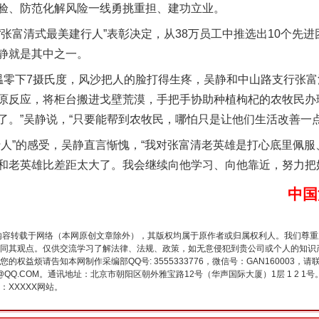
验、防范化解风险一线勇挑重担、建功立业。
富清式最美建行人”表彰决定，从38万员工中推选出10个先进
静就是其中之一。
零下7摄氏度，风沙把人的脸打得生疼，吴静和中山路支行张富
原反应，将柜台搬进戈壁荒漠，手把手协助种植枸杞的农牧民办理
了。”吴静说，“只要能帮到农牧民，哪怕只是让他们生活改善一
谢谢有你温暖了四季
”的感受，吴静直言惭愧，“我对张富清老英雄是打心底里佩服
和老英雄比差距太大了。我会继续向他学习、向他靠近，努力把
中国
内容转载于网络（本网原创文章除外），其版权均属于原作者或归属权利人。我们尊
同其观点。仅供交流学习了解法律、法规、政策，如无意侵犯到贵公司或个人的知识
权益烦请告知本网制作采编部QQ号: 3555333776，微信号：GAN160003，请
3776@QQ.COM。通讯地址：北京市朝阳区朝外雅宝路12号（华声国际大厦）1层 1 
XXXXX网站。