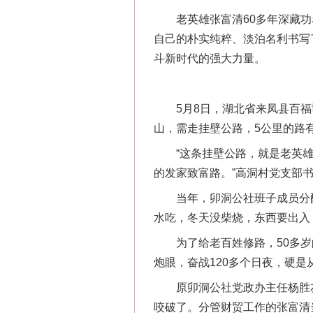
老英雄张富清60多年深藏功
自己的朴实纯粹、淡泊名利书写
斗新时代的强大力量。
5月8日，湖北省来凤县百福司
山，需走挂壁公路，5公里的路
“这条挂壁公路，就是老英雄张
的发家致富路。”高洞村党支部
当年，卯洞公社班子成员分配
水吃，冬天没柴烧，东西要出入
为了给老百姓修路，50多岁
炮眼，奋战120多个日夜，硬
原卯洞公社党政办主任杨胜友
咬破了。分管财贸工作的张富清