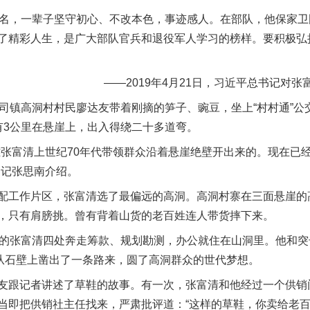
名，一辈子坚守初心、不改本色，事迹感人。在部队，他保家卫
了精彩人生，是广大部队官兵和退役军人学习的榜样。要积极弘
——2019年4月21日，习近平总书记对张
镇高洞村村民廖达友带着刚摘的笋子、豌豆，坐上“村村通”公
有3公里在悬崖上，出入得绕二十多道弯。
富清上世纪70年代带领群众沿着悬崖绝壁开出来的。现在已
书记张思南介绍。
工作片区，张富清选了最偏远的高洞。高洞村寨在三面悬崖的
，只有肩膀挑。曾有背着山货的老百姓连人带货摔下来。
的张富清四处奔走筹款、规划勘测，办公就住在山洞里。他和突
是从石壁上凿出了一条路来，圆了高洞群众的世代梦想。
跟记者讲述了草鞋的故事。有一次，张富清和他经过一个供销
当即把供销社主任找来，严肃批评道：“这样的草鞋，你卖给老