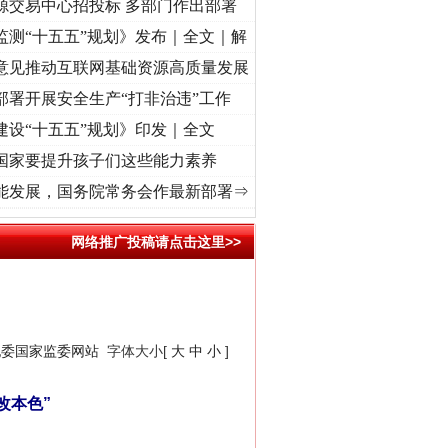
源交易中心招投标 多部门作出部署
监测“十五五”规划》发布｜全文｜解
意见推动互联网基础资源高质量发展
部署开展安全生产“打非治违”工作
建设“十五五”规划》印发｜全文
国家要提升孩子们这些能力素养
视频]
牢记初心使命 奋进复兴征程丨“转折之城”激荡..
·[视频]
牢记初心使命 奋进复兴征程丨
能发展，国务院常务会作最新部署⇒
网络推广投稿请点击这里>>
纪委国家监委网站
字体大小[
大
中
小
]
改本色”