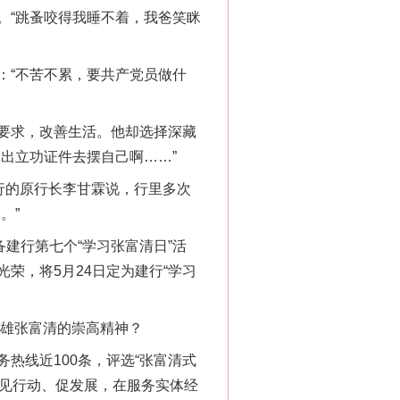
“跳蚤咬得我睡不着，我爸笑眯
“不苦不累，要共产党员做什
要求，改善生活。他却选择深藏
出立功证件去摆自己啊……”
行的原行长李甘霖说，行里多次
。”
建行第七个“学习张富清日”活
荣，将5月24日定为建行“学习
英雄张富清的崇高精神？
“神药”背后的真相
线近100条，评选“张富清式
、见行动、促发展，在服务实体经