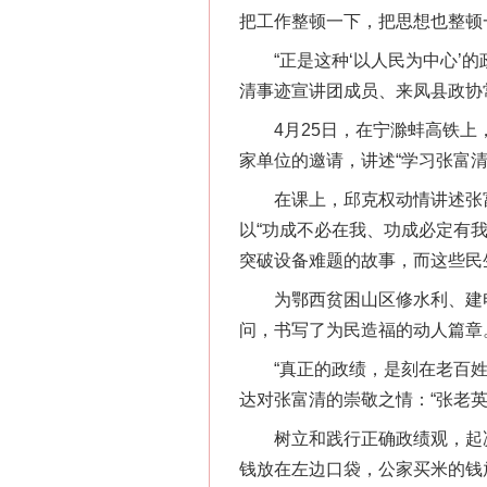
把工作整顿一下，把思想也整顿
“正是这种‘以人民为中心’的
清事迹宣讲团成员、来凤县政协
4月25日，在宁滁蚌高铁上，
家单位的邀请，讲述“学习张富
在课上，邱克权动情讲述张富
以“功成不必在我、功成必定有
突破设备难题的故事，而这些民
为鄂西贫困山区修水利、建电
问，书写了为民造福的动人篇章
“真正的政绩，是刻在老百姓心
达对张富清的崇敬之情：“张老
树立和践行正确政绩观，起决
钱放在左边口袋，公家买米的钱