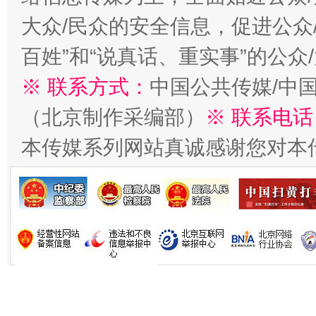
今
在谋一域中谋全局
大众/民众的安全信息，促进公众
百姓”和“说真话、重实事”的公众
※ 联系方式：
中国公共传媒/中
（北京制作采编部）
※ 联系电话
本传媒系列网站真诚感谢您对本
习近平的博鳌关键词
魏明亮