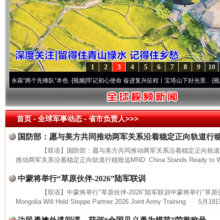
1
2
3
4
5
6
7
8
9
10
葆“两个先锋队”本色
·[视频]
牢记初心使命 奋进复兴征程丨宝塔山下好光景..
·[视频]
因党
首页
- 全球军事动态 -
省市负责人>>>
国防部：愿与美方共同推动两军关系沿着稳定正向轨道行
【双语】国防部：愿与美方共同推动两军关系沿着稳定正向轨道
推动两军关系沿着稳定正向轨道行稳致远MND: China Stands Ready to Work
中蒙将举行“草原伙伴-2026”陆军联训
【双语】中蒙将举行"草原伙伴-2026"陆军联训中蒙将举行"草原伙伴-20
Mongolia Will Hold Steppe Partner 2026 Joint Army Training 5月18