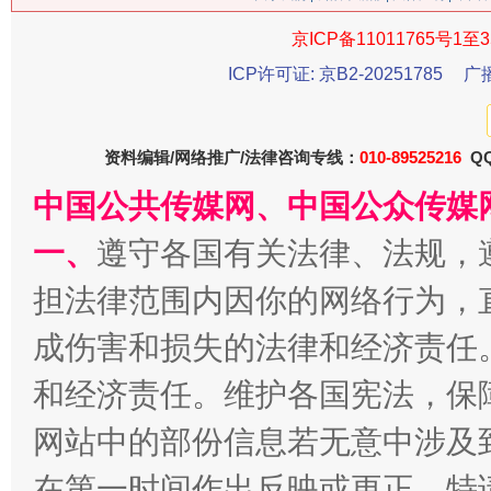
京ICP备11011765号1至3
今
在谋一域中谋全局
ICP许可证: 京B2-20251785
广
资料编辑/网络推广/法律咨询专线：
010-89525216
QQ
中国公共传媒网、中国公众传媒
一、
遵守各国有关法律、法规，
担法律范围内因你的网络行为，
习近平的博鳌关键词
成伤害和损失的法律和经济责任
魏明亮
和经济责任。维护各国宪法，保
网站中的部份信息若无意中涉及
在第一时间作出反映或更正。特