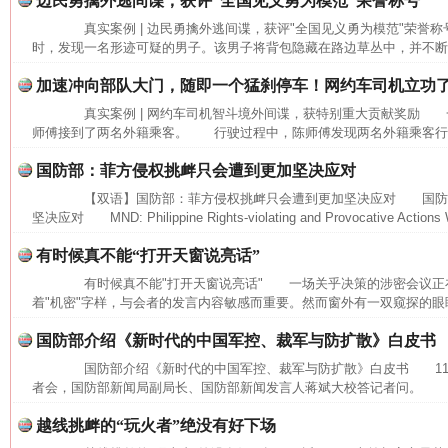
边民勇擒外逃间谍，获评“全国见义勇为模范”荣誉称号
真实案例 | 边民勇擒外逃间谍，获评"全国见义勇为模范"荣誉
时，发现一名形迹可疑的男子。该男子将背包隐藏在路边草丛中，并不断向
加速冲向部队大门，随即一个猛刹停车！网约车司机立功
真实案例 | 网约车司机智斗境外间谍，获特别重大贡献奖励 
师傅接到了两名外籍乘客。 行驶过程中，陈师傅发现两名外籍乘客行为
国防部：菲方侵权挑衅只会遭到更加坚决应对
【双语】国防部：菲方侵权挑衅只会遭到更加坚决应对 国防
坚决应对 MND: Philippine Rights-violating and Provocative Actions Wi
有时候真不能“打开天窗说亮话”
有时候真不能"打开天窗说亮话" 一场关乎决策的涉密会议正
着"机密"字样，与会者的发言内容敏感而重要。然而窗外有一双窥探的眼睛
国防部介绍《新时代的中国军控、裁军与防扩散》白皮书
国防部介绍《新时代的中国军控、裁军与防扩散》白皮书 11月
者会，国防部新闻局副局长、国防部新闻发言人蒋斌大校答记者问。 记
网上购药对药下症？
越线挑衅的“玩火者”绝没有好下场