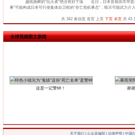
越线挑衅的"玩火者"绝没有好下场 近日，日本首相高市早苗在
事"可能构成日本可行使集体自卫权的"存亡危机事态"，暗示可能武力介入
共 342 条信息
首页
上页
下页
末页
共 43 
全球视频图文新闻
这是一记警钟！
谢
关于我们
|
公众采编部
|
法律声明
| 中国