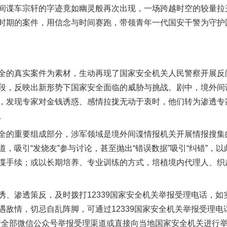
间谍车宗轩的字迹竟如幽灵般再次出现，一场跨越时空的较量拉
时期的案件，用信念与时间赛跑，带领青年一代国安干警为守护
的真实案件为素材，生动再现了国家安全机关人民警察开展反
段，反映出新形势下国家安全面临的威胁与挑战。剧中，境外间
，发现专家对金钱诱惑、感情拉拢无动于衷时，他们转为渗透专
。
的重要组成部分，涉军领域是境外间谍情报机关开展情报搜集
，吸引“发烧友”参与讨论，甚至抛出“错误数据”吸引“纠错”，
谍手续；或以长期培养、专业训练的方式，培植境内代理人、织
渗透策反，及时拨打12339国家安全机关举报受理电话，如
遇敌情，切忌自乱阵脚，可通过12339国家安全机关举报受理电
n）、国家安全部微信公众号举报受理渠道或直接向当地国家安全机关进行