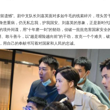
遗憾”。剧中支队长刘嘉英面对多如牛毛的线索碎片，埋头苦
身患重病，仍无私忘我，护我国安。刘嘉英的形象，正是新时代
的境外间谍，用“十年磨一剑”的韧劲，侦破一批批危害国家安全
精湛、敢斗善斗，以“越是艰险越向前”的干劲，攻克一个个难关，
，用自己的奉献书写着对国家和人民的忠诚。
茶叶“炒上天”