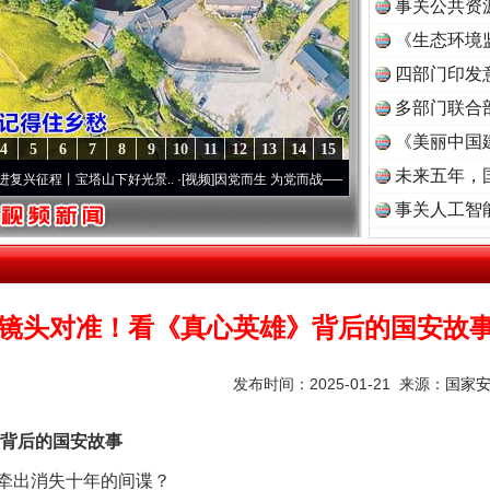
事关公共资
《生态环境
读
四部门印发
多部门联合
《美丽中国
4
5
6
7
8
9
10
11
12
13
14
15
未来五年，
山下好光景..
·[视频]
因党而生 为党而战——百年“纪”事⑧加强纪律..
·[视频]
牢记初心使
事关人工智
镜头对准！看《真心英雄》背后的国安故
发布时间：2025-01-21 来源：
国家
背后的国安故事
出消失十年的间谍？