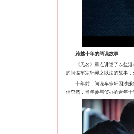
跨越十年的缉谍故事
《无名》重点讲述了以盐港市
的间谍车宗轩绳之以法的故事，
十年前，间谍车宗轩因涉嫌出
信杳然，当年参与侦办的青年干