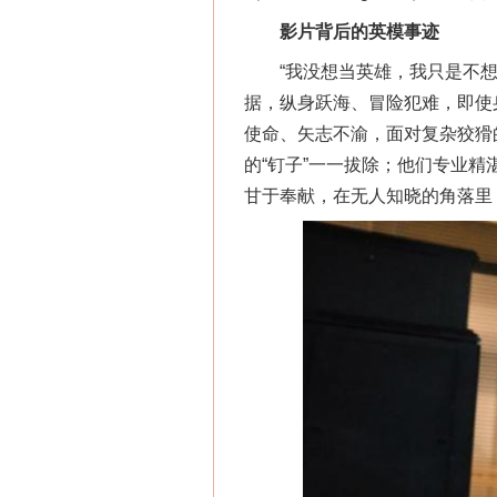
影片背后的英模事迹
“我没想当英雄，我只是不想留
据，纵身跃海、冒险犯难，即使
使命、矢志不渝，面对复杂狡猾
的“钉子”一一拔除；他们专业
甘于奉献，在无人知晓的角落里
网上购药对药下症？