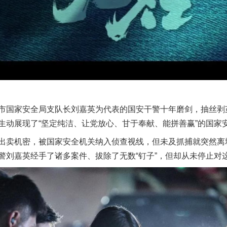
国家安全局支队长刘嘉英为代表的国安干警十年磨剑，抽丝剥
生动展现了“坚定纯洁、让党放心、甘于奉献、能拼善赢”的国家
卖机密，被国家安全机关纳入侦查视线，但未及抓捕就突然离
警刘嘉英经手了诸多案件、拔除了无数“钉子”，但却从未停止对