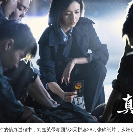
侦办过程中，刘嘉英带领团队3天拼凑28万张碎纸片，从嫌