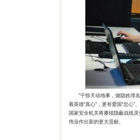
这是一记警钟！
“干惊天动地事，做隐姓埋名人
着英雄“真心”，更有爱国“忠心
国家安全机关将赓续隐蔽战线灵
伟业作出新的更大贡献。