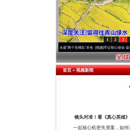
1
2
3
改变雪域高原..
·[视频]
永葆“两个先锋队”本色
·[视频]
牢记初心使命 奋进复兴征程丨宝塔
首页
»
视频新闻
镜头对准！看《真心英雄》
一起核心机密失泄案，如何牵