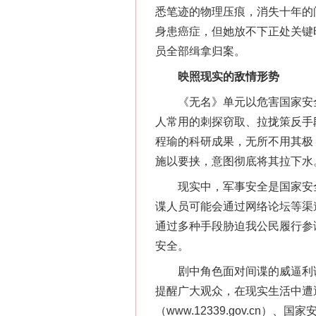
悉笔迹的物理压痕，消失十年的
身患癌症，但她放不下正处关键
员全部缉拿归案。
映照现实的敌情形势
《无名》单元以危害国家安全
人常用的刺探窃取、拉拢策反手
程瑜的科研成果，无所不用其极
施以要挟，意图彻底将其拉下水
现实中，军事安全是国家安全
谍人员可能会通过网络论坛等渠道
通过多种手段胁迫我公民履行参
安全。
剧中角色面对间谍的威逼利诱、
提醒广大观众，在现实生活中遭
（www.12339.gov.c