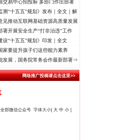
源交易中心招投标 多部门作出部署
监测“十五五”规划》发布｜全文｜解
意见推动互联网基础资源高质量发展
部署开展安全生产“打非治违”工作
建设“十五五”规划》印发｜全文
国家要提升孩子们这些能力素养
命 奋进复兴征程丨“转折之城”激荡..
·[视频]
牢记初心使命 奋进复兴征程丨红船起航处 
能发展，国务院常务会作最新部署⇒
网络推广投稿请点击这里>>
事
安全部微信公众号
字体大小[
大
中
小
]