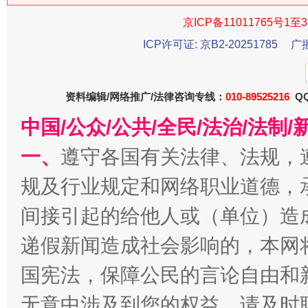
京ICP备11011765号1至3
ICP许可证: 京B2-20251785
广
资料编辑/网络推广/法律咨询专线：
010-89525216
QQ
中国/公众/公共/全民/法治/法
生
“刷贴”乱象丛生
一、
遵守各国有关法律、法规，
规及行业规定和网络职业道德，
间接引起的给他人或（单位）造
递假新闻造成社会影响的，本网
国宪法，保障公民的言论自由和
无意中涉及到您的权益，请及时