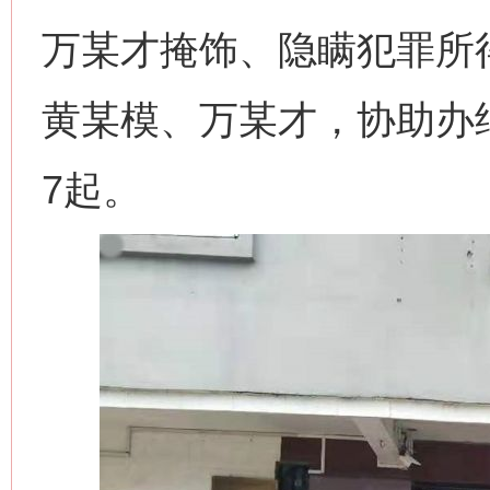
万某才掩饰、隐瞒犯罪所
黄某模、万某才，协助办
7起。