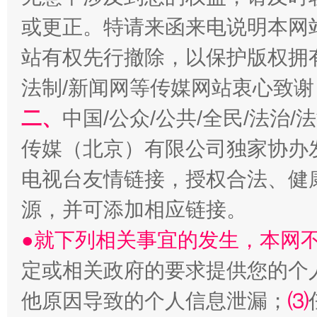
揭批美国五大"原罪"
"炒
或更正。特请来函来电说明本网
站有权先行撤除，以保护版权拥有者
法制/新闻网等传媒网站衷心致谢
二、
中国/公众/公共/全民/法治
传媒（北京）有限公司独家协办
电视台友情链接，授权合法、健
源，并可添加相应链接。
解纷+调解+退费，一次搞定
●就下列相关事宜的发生，本网
定或相关政府的要求提供您的个
他原因导致的个人信息泄漏；
⑶