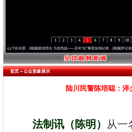
1
2
3
4
5
6
7
8
9
10
·[视频]
因党而生 为党而战——百年“纪”事⑧加强纪律..
·[视频]
牢记初心使命 奋进复兴征
首页
»
公众形象展示
陆川民警陈培聪：淬
法制讯（陈明）
从一