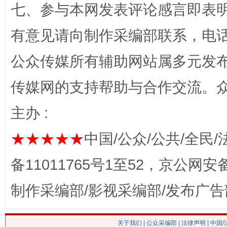
七、参与本网发表评论感言即表明
有意见请向制作采编部联系，电话：0
今
公众传媒所有辅助网站属多元发
在谋一域中谋全局
传媒网的支持帮助与合作交流。
主办 :
★★★★★
中国/公众/公共/全民/
备11011765号1至52，京公网安备：
制作采编部/影视采编部/发布广告
习近平的博鳌关键词
魏明亮
关于我们
|
公众采编部
|
法律声明
| 中国