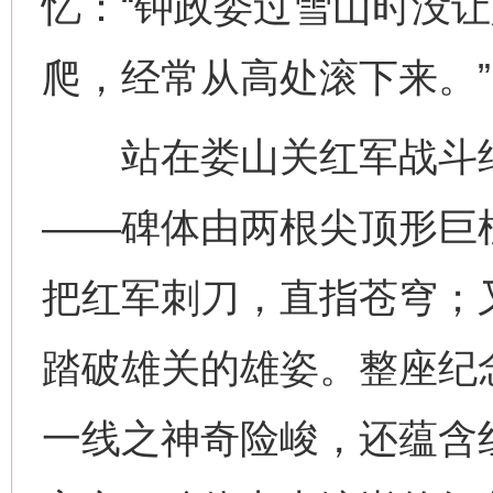
忆：“钟政委过雪山时没
爬，经常从高处滚下来。”
站在娄山关红军战斗纪
——碑体由两根尖顶形巨
把红军刺刀，直指苍穹；
踏破雄关的雄姿。整座纪
一线之神奇险峻，还蕴含红