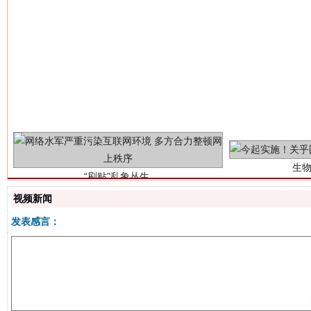
生
“刷贴”乱象丛生
视频新闻
发表感言：
揭批美国五大"原罪"
"炒