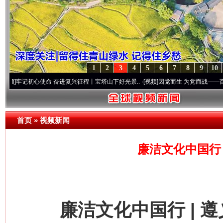
1
2
3
4
5
6
7
8
9
10
心使命 奋进复兴征程丨宝塔山下好光景..
·[视频]
因党而生 为党而战——百年“纪”事⑧加
首页
»
视频新闻
廉洁文化中国行 
廉洁文化中国行 | 遵