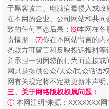
于黑客攻击、电脑病毒侵入或政
在本网的企业、公司网站和共同
致的任何事态后果；
⑹
本网在各
责情形；
⑺
你在本网站留言的内
条款方可留言和反映投诉报料等
解纷+调解+退费，一次搞定
并承担一切因您的行为而直接或
网只是提供公众/大众/民众话语
网有关规定将不定期更新本声明
三、关于网络版权权属问题：
①
本网注明“来源：XXXXXXX网