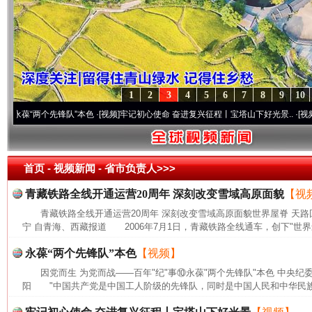
1
2
3
4
5
6
7
8
9
10
“两个先锋队”本色
·[视频]
牢记初心使命 奋进复兴征程丨宝塔山下好光景..
·[视频]
因党而
首页
- 视频新闻 -
省市负责人>>>
青藏铁路全线开通运营20周年 深刻改变雪域高原面貌
【视
青藏铁路全线开通运营20周年 深刻改变雪域高原面貌世界屋脊 天路
宁 自青海、西藏报道 2006年7月1日，青藏铁路全线通车，创下"世界
永葆“两个先锋队”本色
【视频】
因党而生 为党而战——百年"纪"事⑩永葆"两个先锋队"本色 中央纪
阳 "中国共产党是中国工人阶级的先锋队，同时是中国人民和中华民族的