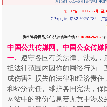
关于我们
|
公众采编部
|
法律声明
| 中国
今
京ICP备11011765号1至3
在谋一域中谋全局
ICP许可证: 京B2-20251785
广
资料编辑/网络推广/法律咨询专线：
010-89525216
QQ
中国公共传媒网、中国公众传媒
一、
遵守各国有关法律、法规，
担法律范围内因你的网络行为，
习近平的博鳌关键词
魏明亮
成伤害和损失的法律和经济责任
和经济责任。维护各国宪法，保
网站中的部份信息若无意中涉及