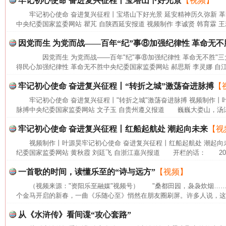
牢记初心使命 奋进复兴征程丨宝塔山下好光景
【视频】
牢记初心使命 奋进复兴征程丨宝塔山下好光景 延安精神历久弥新 
中央纪委国家监委网站 瞿芃 自陕西延安报道 视频制作 李诚贤 韩育霖 王
因党而生 为党而战——百年“纪”事⑧加强纪律性 革命无不
因党而生 为党而战——百年"纪"事⑧加强纪律性 革命无不胜"三
得民心加强纪律性 革命无不胜中央纪委国家监委网站 郝思斯 李灵娜 自江
牢记初心使命 奋进复兴征程丨“转折之城”激荡奋进脉搏
【
牢记初心使命 奋进复兴征程丨"转折之城"激荡奋进脉搏 视频制作丨叶
脉搏中央纪委国家监委网站 文子玉 自贵州遵义报道 巍巍大娄山，汤汤
牢记初心使命 奋进复兴征程丨红船起航处 潮起向未来
【视
视频制作丨叶源昊牢记初心使命 奋进复兴征程丨红船起航处 潮起向
纪委国家监委网站 黄秋霞 刘廷飞 自浙江嘉兴报道 开栏的话： 202
一首歌的时间，读懂乐至的“诗与远方”
【视频】
（视频来源："资阳乐至融媒"视频号） "桑都田园，袅袅炊烟…
个金马开启的新春，一曲《乐随心至》悄然在朋友圈刷屏。许多人说，这首
网上购药对药下症？
从《水浒传》看间谍“攻心套路”