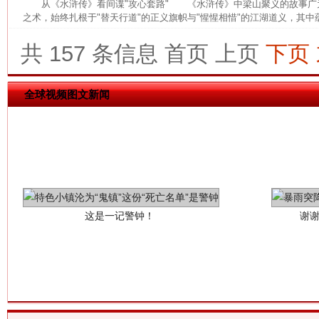
从《水浒传》看间谍"攻心套路" 《水浒传》中梁山聚义的故事广
之术，始终扎根于"替天行道"的正义旗帜与"惺惺相惜"的江湖道义，其中蕴
共 157 条信息
首页
上页
下页
全球视频图文新闻
这是一记警钟！
谢